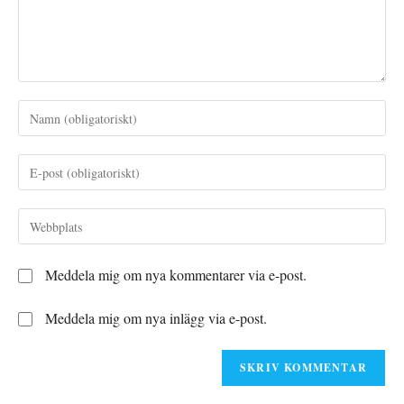
Ange
ditt
namn
Ange
eller
din
användarnamn
e-
Ange
för
postadress
URL
att
för
till
kommentera
Meddela mig om nya kommentarer via e-post.
att
din
kommentera
webbplats
Meddela mig om nya inlägg via e-post.
(valfritt)