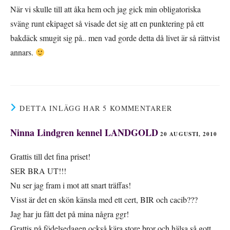
När vi skulle till att åka hem och jag gick min obligatoriska
sväng runt ekipaget så visade det sig att en punktering på ett
bakdäck smugit sig på.. men vad gorde detta då livet är så rättvist
annars.
DETTA INLÄGG HAR 5 KOMMENTARER
Ninna Lindgren kennel LANDGOLD
20 AUGUSTI, 2010
Grattis till det fina priset!
SER BRA UT!!!
Nu ser jag fram i mot att snart träffas!
Visst är det en skön känsla med ett cert, BIR och cacib???
Jag har ju fått det på mina några ggr!
Grattis på födelsedagen också kära store bror och hälsa så gott