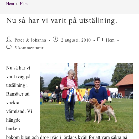
Hem
>
Hem
Nu så har vi varit på utställning.
Inläggsförfattare:
Inlägget
Inläggskategori:
Peter & Johanna
2 augusti, 2010
Hem
publicerat:
Kommentarer
5 kommentarer
på
inlägget:
Nu så har vi
varit iväg på
utsällning i
Ransäter uti
vackra
värmland. Vi
hängde
burken
bakom bilen och drog iväg i lördags kväll för att vara säkra på