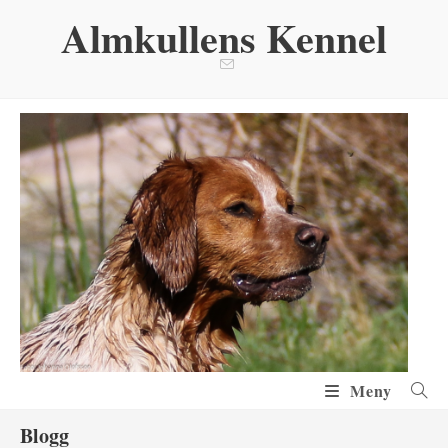
Hoppa
Almkullens Kennel
till
innehållet
Meny
Blogg