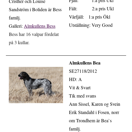
Fjäll: 1:a pris Ukl
Cristher och Louise
Fält: 2:a pris Ukl
Sandström i Boliden är Bess
Vårfjäll: 1:a pris Ökl
familj.
Utställning: Very Good
Galleri:
Almkullens Bess
Bess har 16 valpar fördelat
på 3 kullar.
Almkullens Bea
.
SE27118/2012
HD: A
Vit & Svart
Tik med svans
Ann Sissel, Karen og Svein
Erik Standahl i Fosen, norr
om Trondhem är Bea`s
familj.