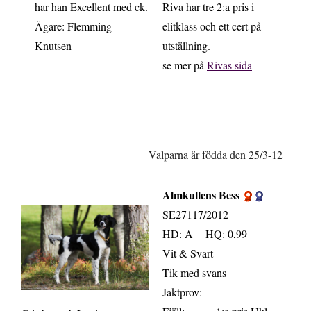
har han Excellent med ck.
Riva har tre 2:a pris i
Ägare: Flemming
elitklass och ett cert på
Knutsen
utställning.
se mer på
Rivas sida
Va
lparna är födda den 25/3-12
Almkullens Bess
.
SE27117/2012
HD: A HQ: 0,99
Vit & Svart
Tik med svans
Jaktprov: