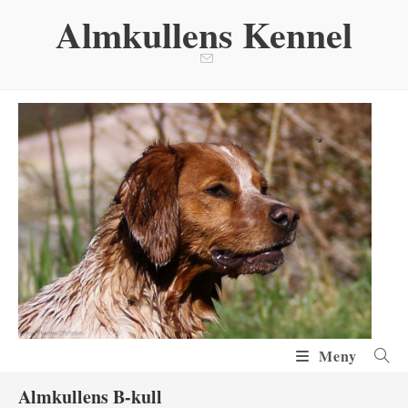
Hoppa
Almkullens Kennel
till
innehållet
Meny
Almkullens B-kull