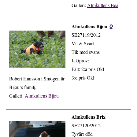
Galleri:
Almkullens Bea
Almkullens Bijou
.
SE27119/2012
Vit & Svart
Tik med svans
Jaktprov:
Fält: 2:a pris Ökl
3:e pris Ökl
Robert Hansson i Smögen är
Bijou`s familj.
Galleri:
Almkullens Bijou
Almkullens Brix
.
SE27120/2012
Tyvärr död