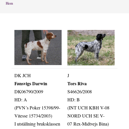
Hem
DK JCH
J
Fønsvigs Darwin
Tors Riva
DK06790/2009
S46626/2008
HD: A
HD: B
(PVN´s Poker 15398/99-
(INT UCH KBH V-08
Vitesse 15734/2003)
NORD UCH SE V-
I utställning bruksklassen
07 Rex-Midtvejs Bina)