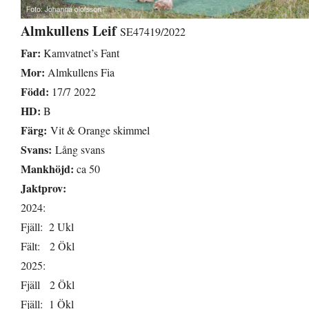
Almkullens Leif
SE47419/2022
Far:
Kamvatnet’s Fant
Mor:
Almkullens Fia
Född:
17/7 2022
HD:
B
Färg:
Vit & Orange skimmel
Svans:
Lång svans
Mankhöjd:
ca 50
Jaktprov:
2024:
Fjäll: 2 Ukl
Fält: 2 Ökl
2025:
Fjäll 2 Ökl
Fjäll: 1 Ökl