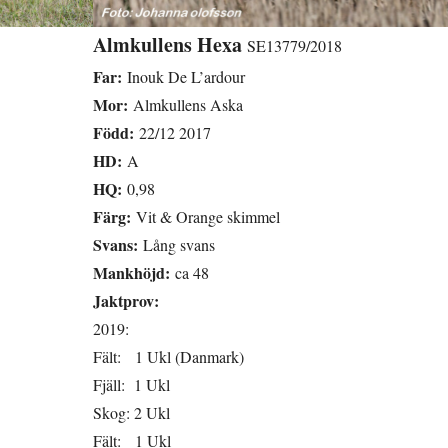
Almkullens Hexa
SE13779/2018
Far:
Inouk De L’ardour
Mor:
Almkullens Aska
Född:
22/12 2017
HD:
A
HQ:
0,98
Färg:
Vit & Orange skimmel
Svans:
Lång svans
Mankhöjd:
ca 48
Jaktprov:
2019:
Fält: 1 Ukl (Danmark)
Fjäll: 1 Ukl
Skog: 2 Ukl
Fält: 1 Ukl