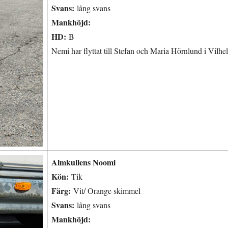
Svans:
lång svans
Mankhöjd:
HD:
B
Nemi har flyttat till Stefan och Maria Hörnlund i Vilhe
Almkullens Noomi
Kön:
Tik
Färg:
Vit/ Orange skimmel
Svans:
lång svans
Mankhöjd: