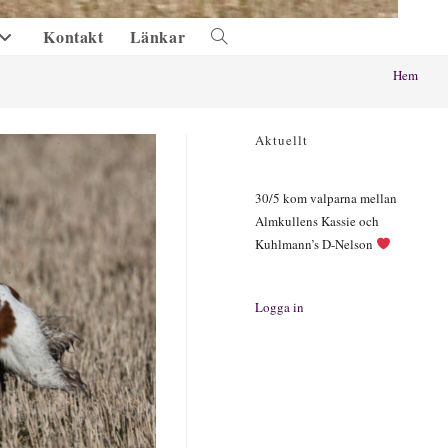
Kontakt
Länkar
Slå
på/av
Hem
webbplatssökning
Aktuellt
30/5 kom valparna mellan
Almkullens Kassie och
Kuhlmann’s D-Nelson
Logga in