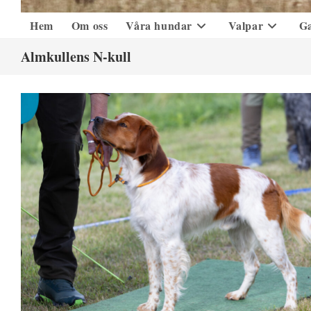
Hem
Om oss
Våra hundar
Valpar
Ga
Almkullens N-kull