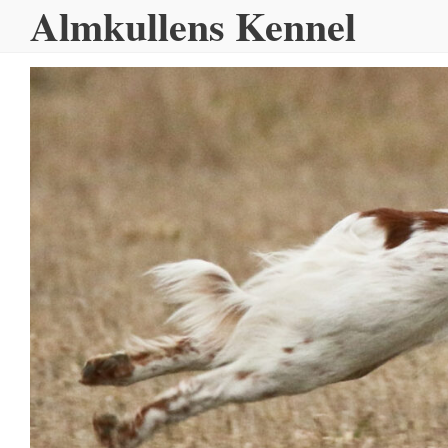
Almkullens Kennel
Hoppa
till
innehållet