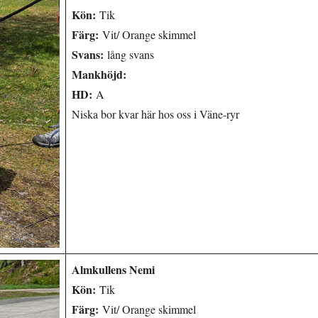
Kön:
Tik
Färg:
Vit/ Orange skimmel
Svans:
lång svans
Mankhöjd:
HD:
A
Niska bor kvar här hos oss i Väne-ryr
Almkullens Nemi
Kön:
Tik
Färg:
Vit/ Orange skimmel