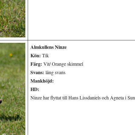
Almkullens Ninze
Kön:
Tik
Färg:
Vit/ Orange skimmel
Svans:
lång svans
Mankhöjd:
HD:
Ninze har flyttat till Hans Lissdaniels och Agneta i Sun