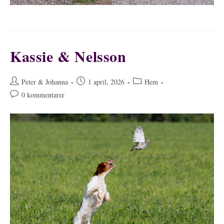
Kassie & Nelsson
Inläggsförfattare:
Inlägget
Inläggskategori:
Peter & Johanna
1 april, 2026
Hem
publicerat:
Kommentarer
0 kommentarer
på
inlägget: