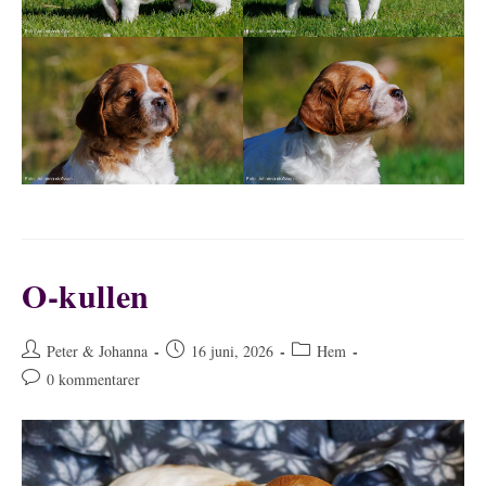
O-kullen
Inläggsförfattare:
Inlägget
Inläggskategori:
Peter & Johanna
16 juni, 2026
Hem
publicerat:
Kommentarer
0 kommentarer
på
inlägget: