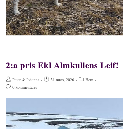
2:a pris Ekl Almkullens Leif!
Inläggsförfattare:
Inlägget
Inläggskategori:
Peter & Johanna
31 mars, 2026
Hem
publicerat:
Kommentarer
0 kommentarer
på
inlägget: