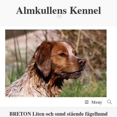
Hoppa
Almkullens Kennel
till
innehållet
Meny
BRETON Liten och sund stående fågelhund