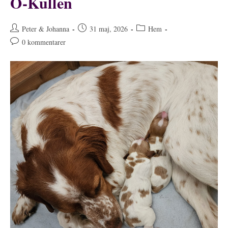
O-Kullen
Inläggsförfattare:
Inlägget
Inläggskategori:
Peter & Johanna
31 maj, 2026
Hem
publicerat:
Kommentarer
0 kommentarer
på
inlägget: