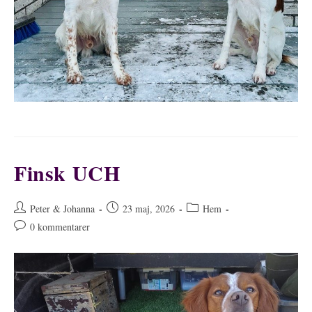
Finsk UCH
Inläggsförfattare:
Inlägget
Inläggskategori:
Peter & Johanna
23 maj, 2026
Hem
publicerat:
Kommentarer
0 kommentarer
på
inlägget: