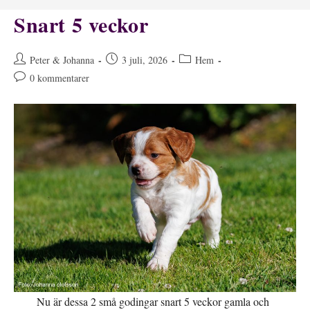
Snart 5 veckor
Inläggsförfattare:
Inlägget
Inläggskategori:
Peter & Johanna
3 juli, 2026
Hem
publicerat:
Kommentarer
0 kommentarer
på
inlägget:
Nu är dessa 2 små godingar snart 5 veckor gamla och