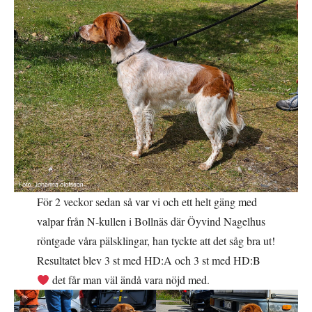
För 2 veckor sedan så var vi och ett helt gäng med
valpar från N-kullen i Bollnäs där Öyvind Nagelhus
röntgade våra pälsklingar, han tyckte att det såg bra ut!
Resultatet blev 3 st med HD:A och 3 st med HD:B
det får man väl ändå vara nöjd med.