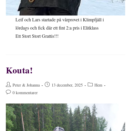
Leif och Lars startade på vårprovet i Klimpfjäll i
lördags och fick där ett fint 2:a pris i Elitklass
Ett Stort Stort Grattis!!!
Kouta!
Inläggsförfattare:
Inlägget
Inläggskategori:
Peter & Johanna
13 december, 2025
Hem
publicerat:
Kommentarer
0 kommentarer
på
inlägget: