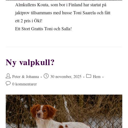
Almkullens Kouta, som bor i Finland har startat på
jaktprov tillsammans med husse Toni Saarela och fått
ett 2 pris i Ökl!
Ett Stort Grattis Toni och Salla!
Ny valpkull?
Inläggsförfattare:
Inlägget
Inläggskategori:
Peter & Johanna
30 november, 2025
Hem
publicerat:
Kommentarer
0 kommentarer
på
inlägget: