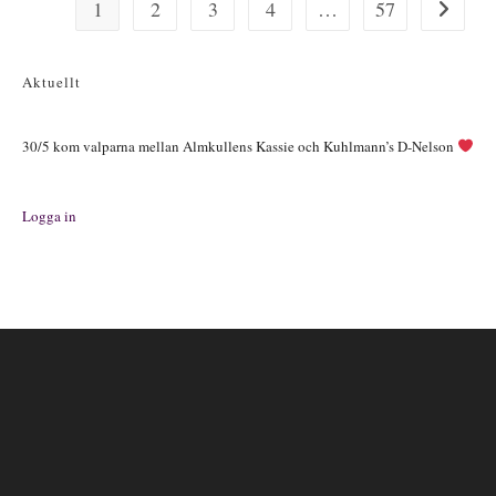
1
2
3
4
…
57
Gå till nä
Aktuellt
30/5 kom valparna mellan Almkullens Kassie och Kuhlmann’s D-Nelson
Logga in