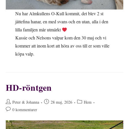
Nu har Almkullens O-Kull kommit, det blev 2 st
jättefina hanar, en med svans och en utan, alla i den
lilla familjen mår utmärkt
Kassie och Nelsons valpar kom den 30 maj och vi
kommer att inom kort att höra av oss till er som ville
köpa valp.
HD-röntgen
Inläggsförfattare:
Inlägget
Inläggskategori:
Peter & Johanna
28 maj, 2026
Hem
publicerat:
Kommentarer
0 kommentarer
på
inlägget: