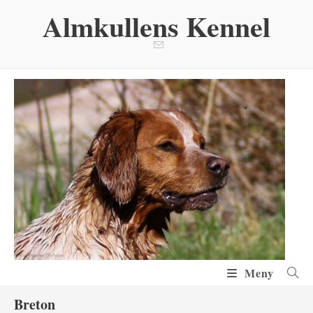
Hoppa
Almkullens Kennel
till
innehållet
Meny
Breton