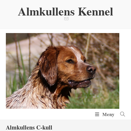
Hoppa
Almkullens Kennel
till
innehållet
Meny
Almkullens C-kull