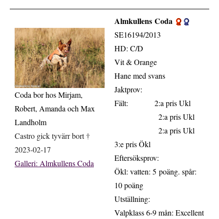
Almkullens Coda
.
SE16194/2013
HD: C/D
Vit & Orange
Hane med svans
Jaktprov:
Coda bor hos Mirjam,
Fält: 2:a pris Ukl
Robert, Amanda och Max
2:a pris Ukl
Landholm
2:a pris Ukl
Castro gick tyvärr bort †
3:e pris Ökl
2023-02-17
Eftersöksprov:
Galleri: Almkullens Coda
Ökl: vatten: 5 poäng. spår:
10 poäng
Utställning:
Valpklass 6-9 mån: Excellent