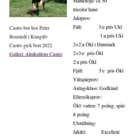
Mankhöjd: ca 50
tricolor hane
Jaktprov:
Fält: 3:e pris Ukl
Castro bor hos Peter
1:a pris Ukl
Boustedt i Kungälv
2×2:a Ökl i Danmark
Castro gick bort 2022
2×3:e pris Ökl
Galleri: Almkullens Castro
2:a pris Ökl
Fjäll: 3:e pris Ökl
Viltspårprov:
Anlagsklass: Godkänd
Eftersöksprov:
Ökl: vatten: 7 poäng. spår:
8 poäng
Utställning:
Jaktkl: Excellent