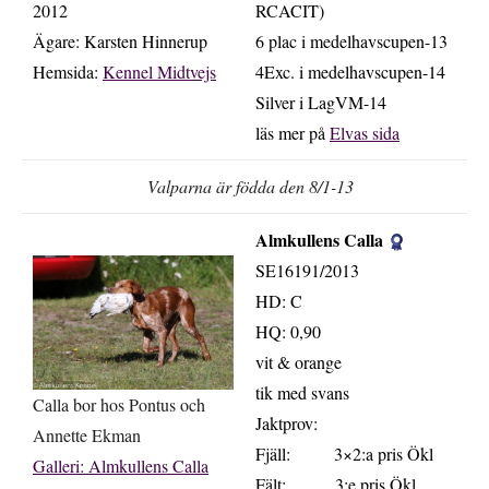
2012
RCACIT)
Ägare: Karsten Hinnerup
6 plac i medelhavscupen-13
Hemsida:
Kennel Midtvejs
4Exc. i medelhavscupen-14
Silver i LagVM-14
läs mer på
Elvas sida
Valparna är födda den 8/1-13
Almkullens Calla
.
SE16191/2013
HD: C
HQ: 0,90
vit & orange
tik med svans
Calla bor hos Pontus och
Jaktprov:
Annette Ekman
Fjäll: 3×2:a pris Ökl
Galleri: Almkullens Calla
Fält: 3:e pris Ökl