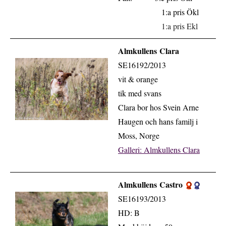
1:a pris Ökl
1:a pris Ekl
Almkullens Clara
.
SE16192/2013
vit & orange
tik med svans
Clara bor hos Svein Arne
Haugen och hans familj i
Moss, Norge
Galleri: Almkullens Clara
Almkullens Castro
.
SE16193/2013
HD: B