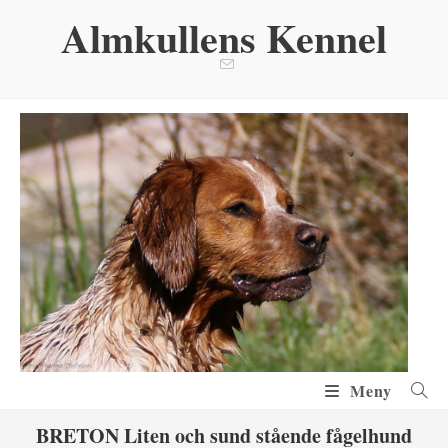
Hoppa
Almkullens Kennel
till
innehållet
Meny
BRETON Liten och sund stående fågelhund