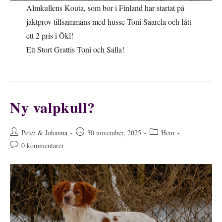
Almkullens Kouta, som bor i Finland har startat på
jaktprov tillsammans med husse Toni Saarela och fått
ett 2 pris i Ökl!
Ett Stort Grattis Toni och Salla!
Ny valpkull?
Inläggsförfattare:
Inlägget
Inläggskategori:
Peter & Johanna
30 november, 2025
Hem
publicerat:
Kommentarer
0 kommentarer
på
inlägget: