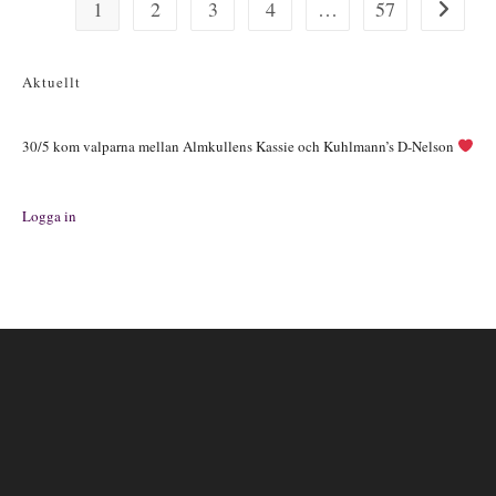
1
2
3
4
…
57
Gå till nä
Aktuellt
30/5 kom valparna mellan Almkullens Kassie och Kuhlmann’s D-Nelson
Logga in