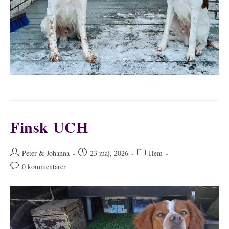
Finsk UCH
Inläggsförfattare:
Inlägget
Inläggskategori:
Peter & Johanna
23 maj, 2026
Hem
publicerat:
Kommentarer
0 kommentarer
på
inlägget: