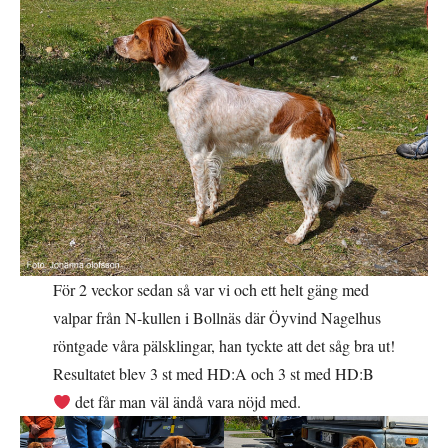
För 2 veckor sedan så var vi och ett helt gäng med
valpar från N-kullen i Bollnäs där Öyvind Nagelhus
röntgade våra pälsklingar, han tyckte att det såg bra ut!
Resultatet blev 3 st med HD:A och 3 st med HD:B
det får man väl ändå vara nöjd med.