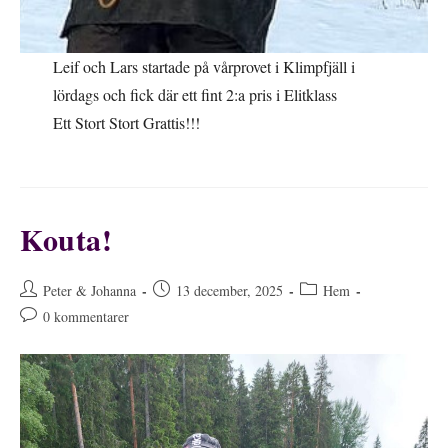
Leif och Lars startade på vårprovet i Klimpfjäll i
lördags och fick där ett fint 2:a pris i Elitklass
Ett Stort Stort Grattis!!!
Kouta!
Inläggsförfattare:
Inlägget
Inläggskategori:
Peter & Johanna
13 december, 2025
Hem
publicerat:
Kommentarer
0 kommentarer
på
inlägget: