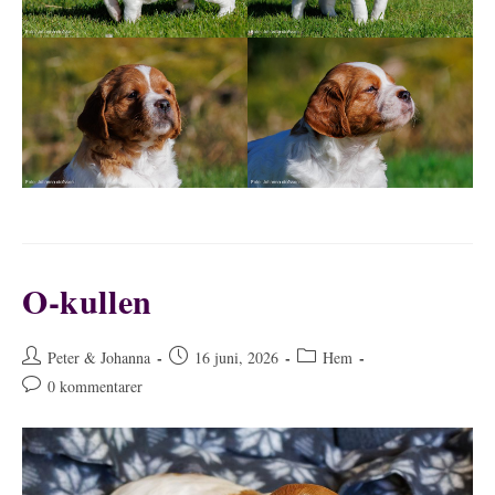
O-kullen
Inläggsförfattare:
Inlägget
Inläggskategori:
Peter & Johanna
16 juni, 2026
Hem
publicerat:
Kommentarer
0 kommentarer
på
inlägget: