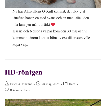
Nu har Almkullens O-Kull kommit, det blev 2 st
jättefina hanar, en med svans och en utan, alla i den
lilla familjen mår utmärkt
Kassie och Nelsons valpar kom den 30 maj och vi
kommer att inom kort att höra av oss till er som ville
köpa valp.
HD-röntgen
Inläggsförfattare:
Inlägget
Inläggskategori:
Peter & Johanna
28 maj, 2026
Hem
publicerat:
Kommentarer
0 kommentarer
på
inlägget: