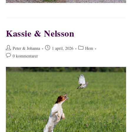
Kassie & Nelsson
Inläggsförfattare:
Inlägget
Inläggskategori:
Peter & Johanna
1 april, 2026
Hem
publicerat:
Kommentarer
0 kommentarer
på
inlägget: