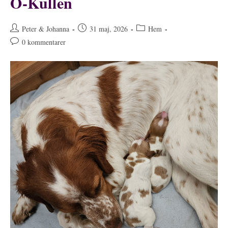
O-Kullen
Inläggsförfattare:
Inlägget
Inläggskategori:
Peter & Johanna
31 maj, 2026
Hem
publicerat:
Kommentarer
0 kommentarer
på
inlägget: