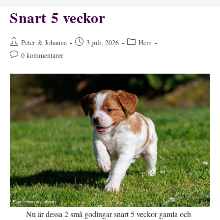
Snart 5 veckor
Inläggsförfattare:
Inlägget
Inläggskategori:
Peter & Johanna
3 juli, 2026
Hem
publicerat:
Kommentarer
0 kommentarer
på
inlägget:
Nu är dessa 2 små godingar snart 5 veckor gamla och