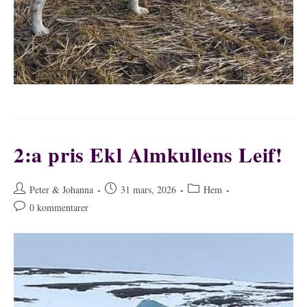
2:a pris Ekl Almkullens Leif!
Inläggsförfattare:
Inlägget
Inläggskategori:
Peter & Johanna
31 mars, 2026
Hem
publicerat:
Kommentarer
0 kommentarer
på
inlägget: