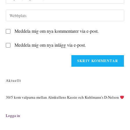
din
användarnamn
e-
Ange
för
postadress
URL
att
för
till
kommentera
Meddela mig om nya kommentarer via e-post.
att
din
kommentera
webbplats
Meddela mig om nya inlägg via e-post.
(valfritt)
Aktuellt
30/5 kom valparna mellan Almkullens Kassie och Kuhlmann’s D-Nelson
Logga in