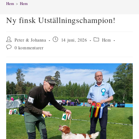
Hem
>
Hem
Ny finsk Utställningschampion!
Inläggsförfattare:
Inlägget
Inläggskategori:
Peter & Johanna
14 juni, 2026
Hem
publicerat:
Kommentarer
0 kommentarer
på
inlägget: