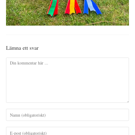
Lämna ett svar
Kommentar
Ange
ditt
namn
Ange
eller