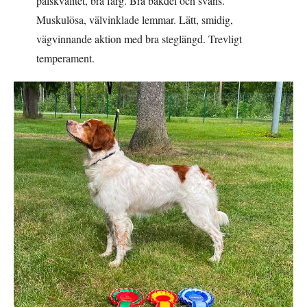
pälskvalitet, bra färg. Bra bakdel och svans.
Muskulösa, välvinklade lemmar. Lätt, smidig,
vägvinnande aktion med bra steglängd. Trevligt
temperament.