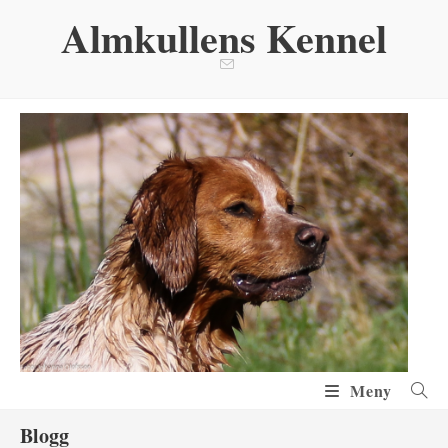
Hoppa
Almkullens Kennel
till
innehållet
Meny
Blogg