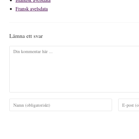
Fransk avelsdata
Lämna ett svar
Kommentar
Ange
Ange
ditt
din
namn
e-
eller
postadress
användarnamn
för