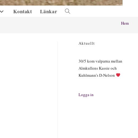
Kontakt
Länkar
Slå
på/av
Hem
webbplatssökning
Aktuellt
30/5 kom valparna mellan
Almkullens Kassie och
Kuhlmann’s D-Nelson
Logga in