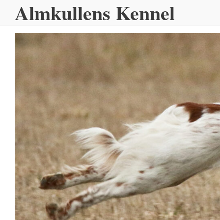
Almkullens Kennel
Hoppa
till
innehållet