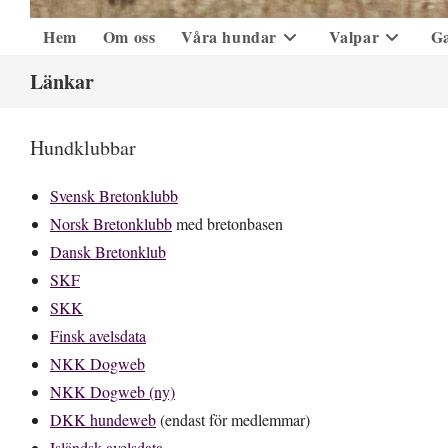
Hem
Om oss
Våra hundar
Valpar
Ga
Länkar
Hundklubbar
Svensk Bretonklubb
Norsk Bretonklubb
med bretonbasen
Dansk Bretonklub
SKF
SKK
Finsk avelsdata
NKK Dogweb
NKK Dogweb (ny)
DKK hundeweb
(endast för medlemmar)
Isländsk avelsdata