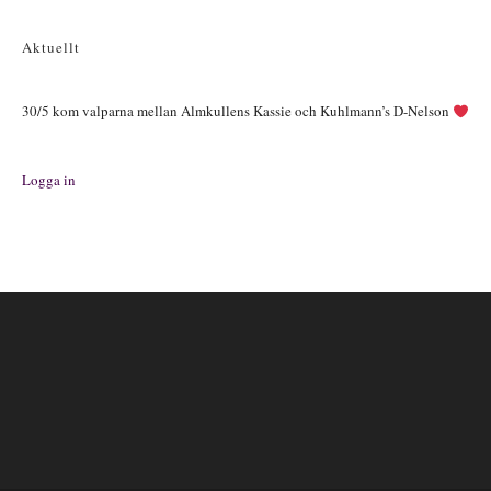
webbplats
(valfritt)
Aktuellt
30/5 kom valparna mellan Almkullens Kassie och Kuhlmann’s D-Nelson
Logga in