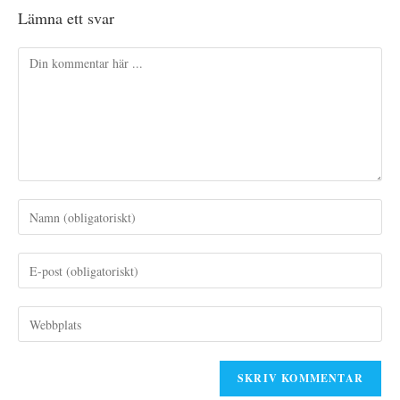
Lämna ett svar
Kommentar
Ange
ditt
namn
Ange
eller
din
användarnamn
e-
Ange
för
postadress
URL
att
för
till
kommentera
att
din
kommentera