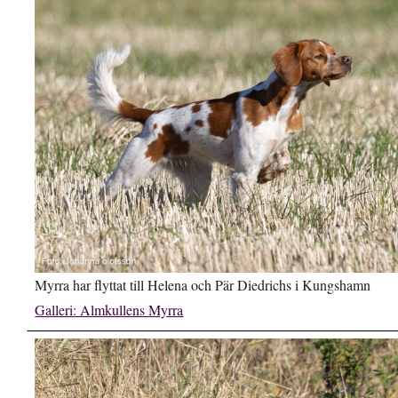
Myrra har flyttat till Helena och Pär Diedrichs i Kungshamn
Galleri: Almkullens Myrra