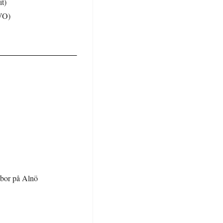
t)
AVO)
 bor på Alnö