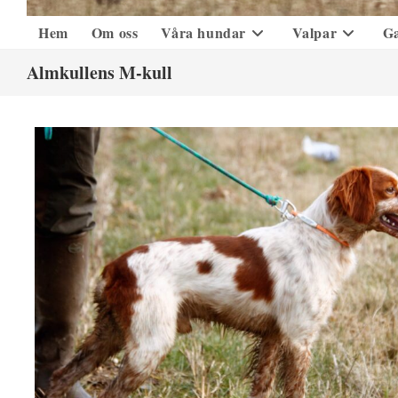
Hem
Om oss
Våra hundar
Valpar
Ga
Almkullens M-kull