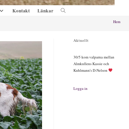
Kontakt
Länkar
Slå
på/av
Hem
webbplatssökning
Aktuellt
30/5 kom valparna mellan
Almkullens Kassie och
Kuhlmann’s D-Nelson
Logga in