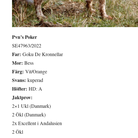
Pvn’s Poker
SE47963/2022
Far:
Goku De Kronnellar
Mor:
Bess
Färg:
Vit/Orange
Svans:
kuperad
Höfter:
HD: A
Jaktprov:
2×1 Ukl (Danmark)
2 Ökl (Danmark)
2x Excellent i Andalusien
2 Ökl