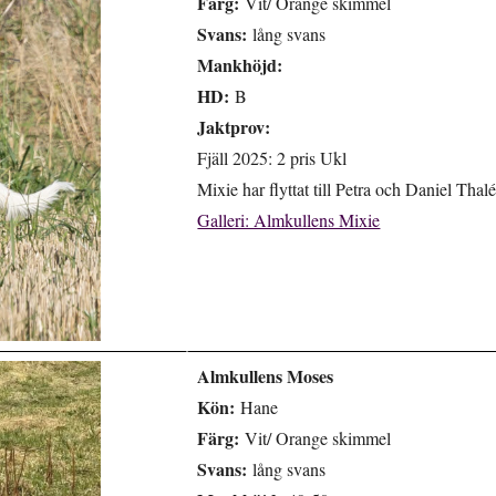
Färg:
Vit/ Orange skimmel
Svans:
lång svans
Mankhöjd:
HD:
B
Jaktprov:
Fjäll 2025: 2 pris Ukl
Mixie har flyttat till Petra och Daniel Thalé
Galleri: Almkullens Mixie
Almkullens Moses
Kön:
Hane
Färg:
Vit/ Orange skimmel
Svans:
lång svans