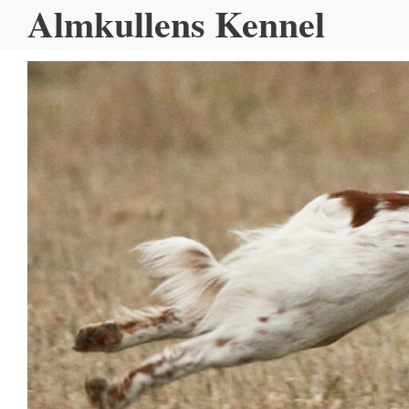
Almkullens Kennel
Hoppa
till
innehållet