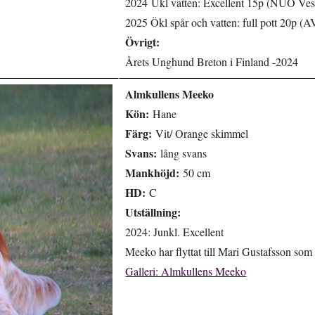
2024 Ukl vatten: Excellent 15p (NUO Vesi
2025 Ökl spår och vatten: full pott 20p (
Övrigt:
Årets Unghund Breton i Finland -2024
Almkullens Meeko
Kön:
Hane
Färg:
Vit/ Orange skimmel
Svans:
lång svans
Mankhöjd:
50 cm
HD:
C
Utställning:
2024: Junkl. Excellent
Meeko har flyttat till Mari Gustafsson som
Galleri: Almkullens Meeko