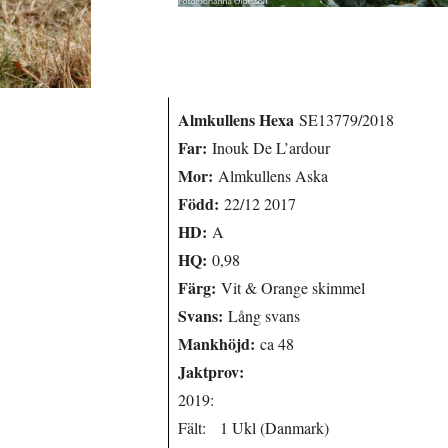
Almkullens Hexa
SE13779/2018
Far:
Inouk De L’ardour
Mor:
Almkullens Aska
Född:
22/12 2017
HD:
A
HQ:
0,98
Färg:
Vit & Orange skimmel
Svans:
Lång svans
Mankhöjd:
ca 48
Jaktprov:
2019:
Fält: 1 Ukl (Danmark)