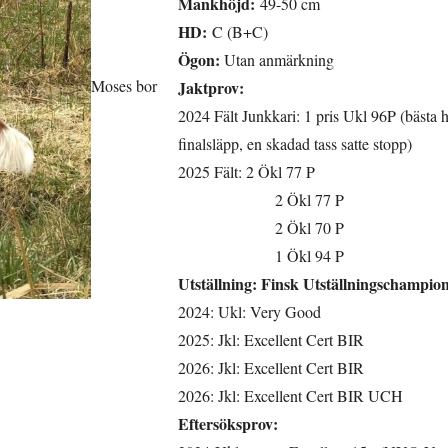
Mankhöjd:
49-50 cm
HD:
C (B+C)
Ögon:
Utan anmärkning
Moses bor
Jaktprov:
2024 Fält Junkkari: 1 pris Ukl 96P (bästa h
finalsläpp, en skadad tass satte stopp)
2025 Fält: 2 Ökl 77 P
2 Ökl 77 P
2 Ökl 70 P
1 Ökl 94 P
Utställning:
Finsk Utställningschampio
2024: Ukl: Very Good
2025: Jkl: Excellent Cert BIR
2026: Jkl: Excellent Cert BIR
2026: Jkl: Excellent Cert BIR UCH
Eftersöksprov: