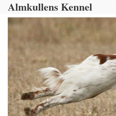
Almkullens Kennel
Hoppa
till
innehållet