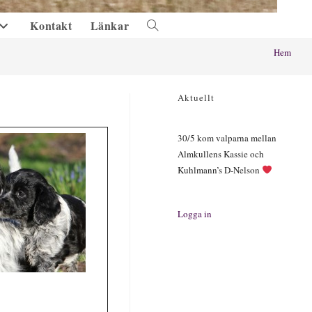
Kontakt
Länkar
Slå
på/av
Hem
webbplatssökning
Aktuellt
30/5 kom valparna mellan
Almkullens Kassie och
Kuhlmann’s D-Nelson
Logga in