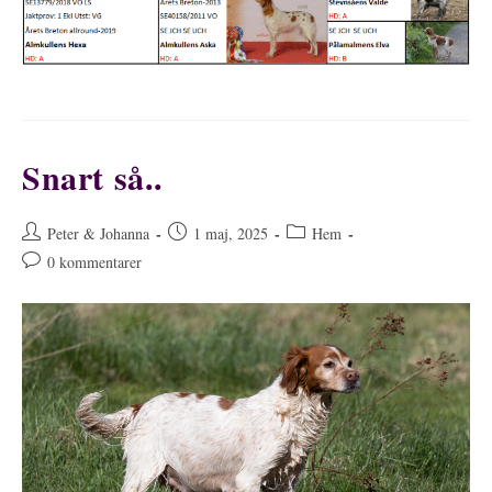
Snart så..
Inläggsförfattare:
Inlägget
Inläggskategori:
Peter & Johanna
1 maj, 2025
Hem
publicerat:
Kommentarer
0 kommentarer
på
inlägget: