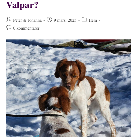
Valpar?
Inläggsförfattare:
Inlägget
Inläggskategori:
Peter & Johanna
9 mars, 2025
Hem
publicerat:
Kommentarer
0 kommentarer
på
inlägget: