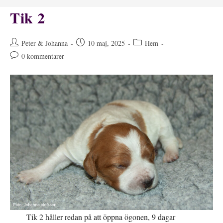
Tik 2
Inläggsförfattare:
Inlägget
Inläggskategori:
Peter & Johanna
10 maj, 2025
Hem
publicerat:
Kommentarer
0 kommentarer
på
inlägget:
Tik 2 håller redan på att öppna ögonen, 9 dagar