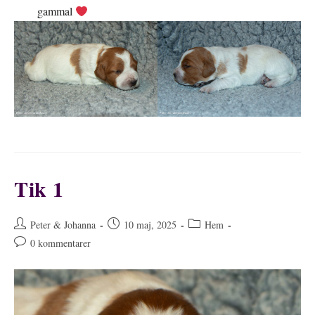
gammal
Tik 1
Inläggsförfattare:
Inlägget
Inläggskategori:
Peter & Johanna
10 maj, 2025
Hem
publicerat:
Kommentarer
0 kommentarer
på
inlägget: