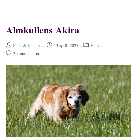
Almkullens Akira
Inläggsförfattare:
Inlägget
Inläggskategori:
Peter & Johanna
13 april, 2025
Hem
publicerat:
Kommentarer
2 kommentarer
på
inlägget: