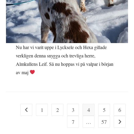
Nu har vi varit uppe i Lycksele och Hexa gillade
verkligen denna snygga och trevliga herre,
Almkullens Leif. Så nu hoppas vi på valpar i början
av maj
1
2
3
4
5
6
Gå till föregående sida
7
…
57
Gå till nä