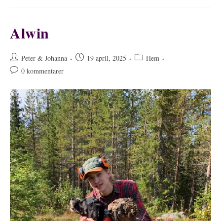
Alwin
Inläggsförfattare:
Inlägget
Inläggskategori:
Peter & Johanna
19 april, 2025
Hem
publicerat:
Kommentarer
0 kommentarer
på
inlägget: