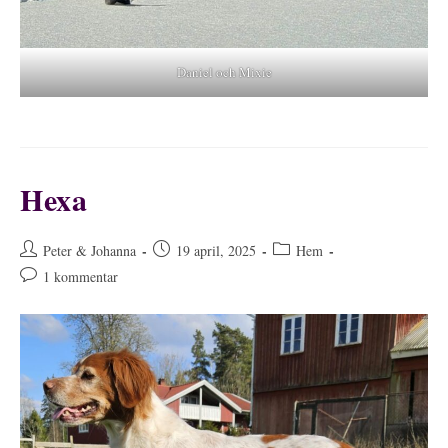
Daniel och Mixie
Hexa
Inläggsförfattare:
Inlägget
Inläggskategori:
Peter & Johanna
19 april, 2025
Hem
publicerat:
Kommentarer
1 kommentar
på
inlägget: