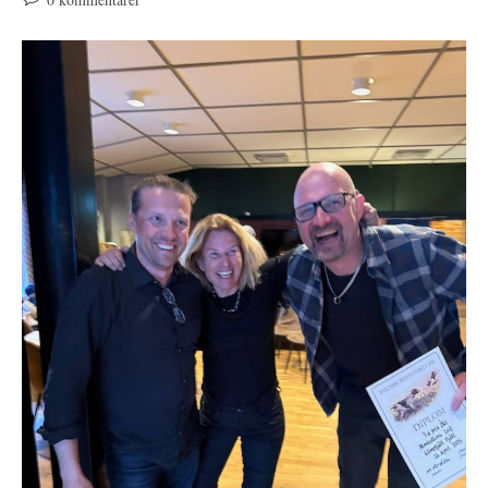
på
inlägget: