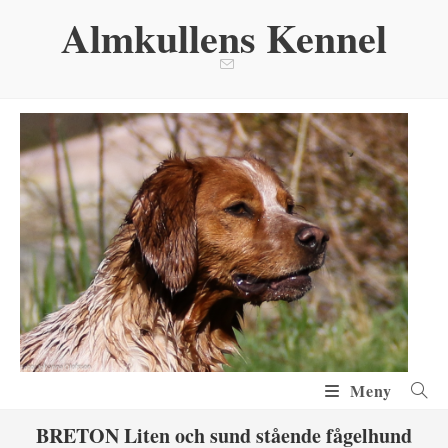
Hoppa
Almkullens Kennel
till
innehållet
Meny
BRETON Liten och sund stående fågelhund