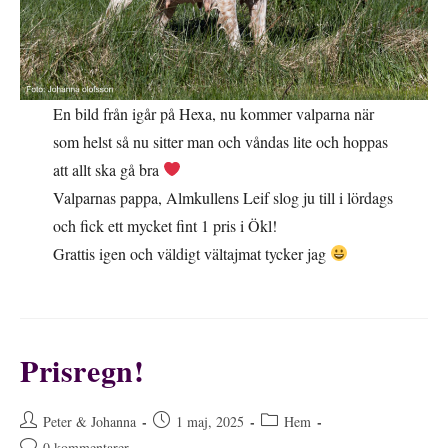
En bild från igår på Hexa, nu kommer valparna när
som helst så nu sitter man och våndas lite och hoppas
att allt ska gå bra
Valparnas pappa, Almkullens Leif slog ju till i lördags
och fick ett mycket fint 1 pris i Ökl!
Grattis igen och väldigt vältajmat tycker jag
Prisregn!
Inläggsförfattare:
Inlägget
Inläggskategori:
Peter & Johanna
1 maj, 2025
Hem
publicerat:
Kommentarer
0 kommentarer