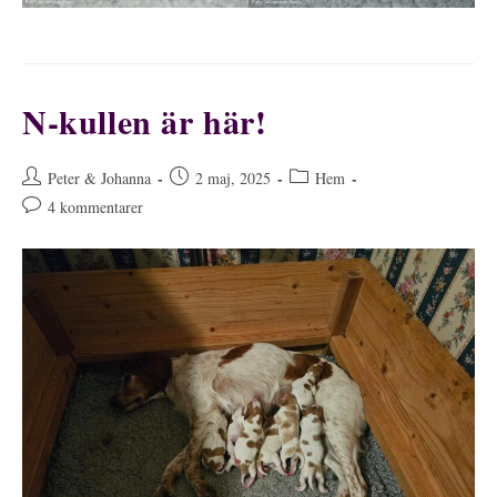
N-kullen är här!
Inläggsförfattare:
Inlägget
Inläggskategori:
Peter & Johanna
2 maj, 2025
Hem
publicerat:
Kommentarer
4 kommentarer
på
inlägget: