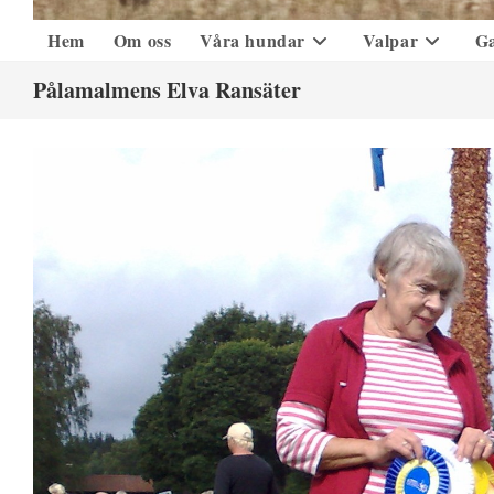
Hem
Om oss
Våra hundar
Valpar
Ga
Pålamalmens Elva Ransäter