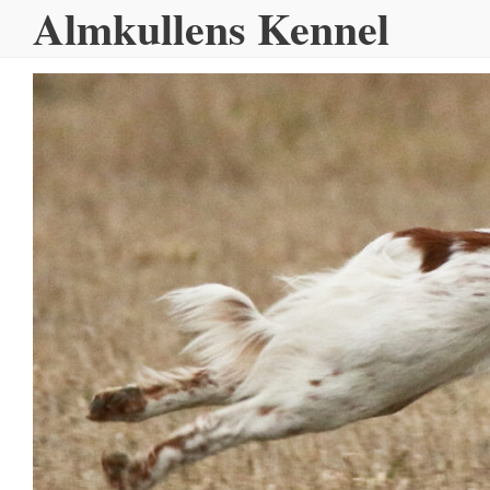
Almkullens Kennel
Hoppa
till
innehållet