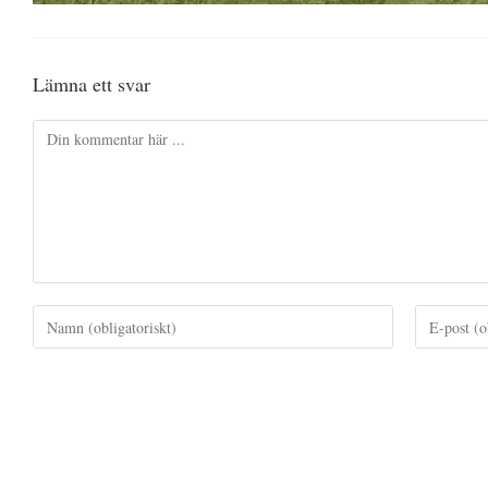
Lämna ett svar
Kommentar
Ange
Ange
ditt
din
namn
e-
eller
postadress
användarnamn
för
för
att
att
kommenter