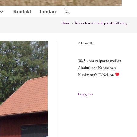
Kontakt
Länkar
Slå
på/av
Hem
>
Nu så har vi varit på utställning.
webbplatssökning
Aktuellt
30/5 kom valparna mellan
Almkullens Kassie och
Kuhlmann’s D-Nelson
Logga in