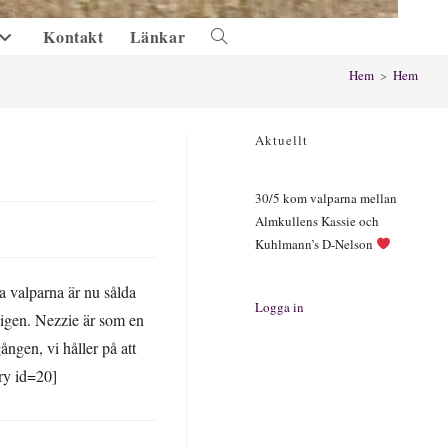
Kontakt
Länkar
Slå
på/av
Hem
>
Hem
webbplatssökning
Aktuellt
30/5 kom valparna mellan
Almkullens Kassie och
Kuhlmann’s D-Nelson
a valparna är nu sålda
Logga in
 igen.
Nezzie är som en
ngen, vi håller på att
ery id=20]