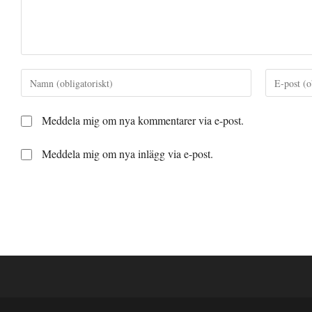
Ange
Ange
ditt
din
namn
e-
Meddela mig om nya kommentarer via e-post.
eller
postadress
användarnamn
för
Meddela mig om nya inlägg via e-post.
för
att
att
kommenter
kommentera