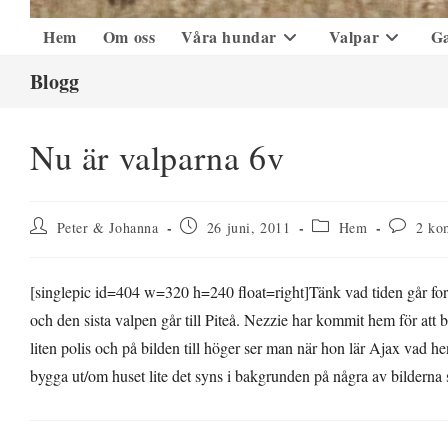
Hem
Om oss
Våra hundar
Valpar
Ga
Blogg
Nu är valparna 6v
Inläggsförfattare:
Inlägget
Inläggskategori:
Komment
Peter & Johanna
26 juni, 2011
Hem
2 ko
publicerat:
på
inlägget:
[singlepic id=404 w=320 h=240 float=right]Tänk vad tiden går fort,
och den sista valpen går till Piteå. Nezzie har kommit hem för att b
liten polis och på bilden till höger ser man när hon lär Ajax vad 
bygga ut/om huset lite det syns i bakgrunden på några av bilderna 