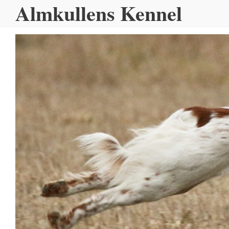
Almkullens Kennel
Hoppa
till
innehållet