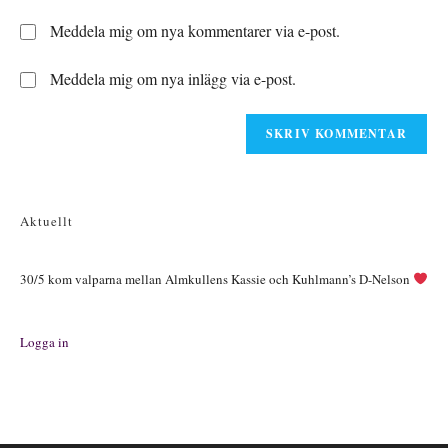
för
till
kommentera
Meddela mig om nya kommentarer via e-post.
att
din
kommentera
webbplats
Meddela mig om nya inlägg via e-post.
(valfritt)
Aktuellt
30/5 kom valparna mellan Almkullens Kassie och Kuhlmann’s D-Nelson
Logga in