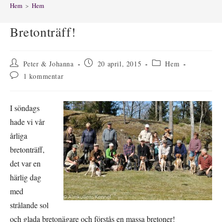
Hem
>
Hem
Bretonträff!
Inläggsförfattare:
Inlägget
Inläggskategori:
Peter & Johanna
20 april, 2015
Hem
publicerat:
Kommentarer
1 kommentar
på
inlägget:
I söndags
hade vi vår
årliga
bretonträff,
det var en
härlig dag
med
strålande sol
och glada bretonägare och förstås en massa bretoner!