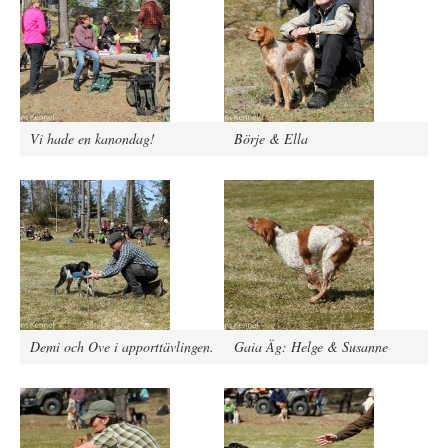
Vi hade en kanondag!
Börje & Ella
Demi och Ove i apporttävlingen.
Gaia Äg: Helge & Susanne