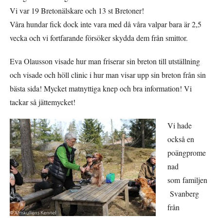
Vi var 19 Bretonälskare och 13 st Bretoner!
Våra hundar fick dock inte vara med då våra valpar bara är 2,5
vecka och vi fortfarande försöker skydda dem från smittor.
Eva Olausson visade hur man friserar sin breton till utställning
och visade och höll clinic i hur man visar upp sin breton från sin
bästa sida! Mycket matnyttiga knep och bra information! Vi
tackar så jättemycket!
Vi hade
också en
poängprome
nad
som familjen
Svanberg
från