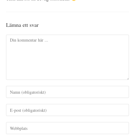
Lämna ett svar
Kommentar
Ange
ditt
namn
Ange
eller
din
användarnamn
e-
Ange
för
postadress
URL
att