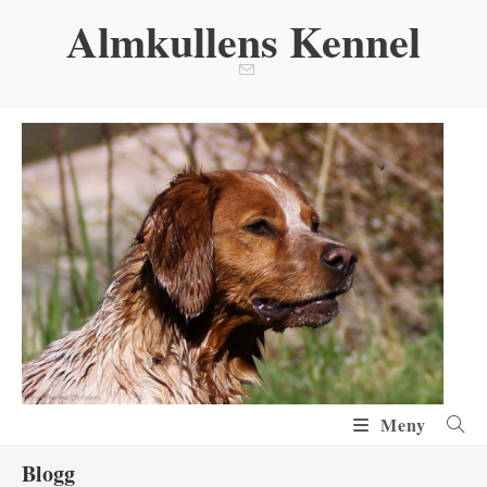
Hoppa
Almkullens Kennel
till
innehållet
Meny
Blogg