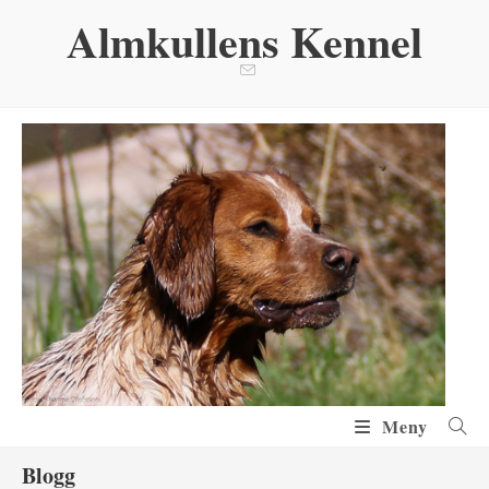
Hoppa
Almkullens Kennel
till
innehållet
Meny
Blogg