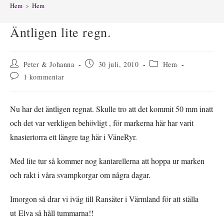
Hem
>
Hem
Äntligen lite regn.
Inläggsförfattare:
Inlägget
Inläggskategori:
Peter & Johanna
30 juli, 2010
Hem
publicerat:
Kommentarer
1 kommentar
på
inlägget:
Nu har det äntligen regnat. Skulle tro att det kommit 50 mm inatt
och det var verkligen behövligt , för markerna här har varit
knastertorra ett längre tag här i VäneRyr.
Med lite tur så kommer nog kantarellerna att hoppa ur marken
och rakt i våra svampkorgar om några dagar.
Imorgon så drar vi iväg till Ransäter i Värmland för att ställa
ut Elva så håll tummarna!!