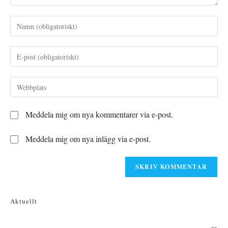
Ange
ditt
namn
Ange
eller
din
användarnamn
e-
Ange
för
postadress
URL
att
för
till
kommentera
Meddela mig om nya kommentarer via e-post.
att
din
kommentera
webbplats
Meddela mig om nya inlägg via e-post.
(valfritt)
Aktuellt