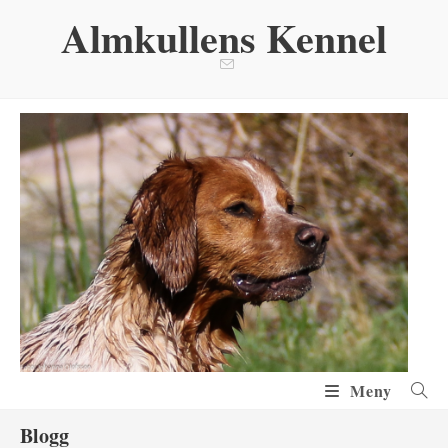
Hoppa
Almkullens Kennel
till
innehållet
Meny
Blogg