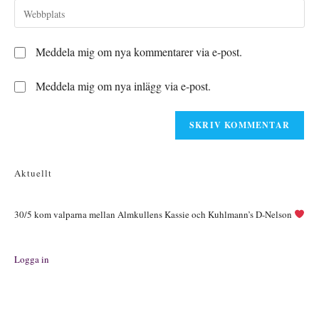
e-
Ange
för
postadress
URL
att
för
till
kommentera
Meddela mig om nya kommentarer via e-post.
att
din
kommentera
webbplats
Meddela mig om nya inlägg via e-post.
(valfritt)
Aktuellt
30/5 kom valparna mellan Almkullens Kassie och Kuhlmann’s D-Nelson
Logga in