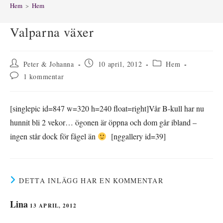
Hem
>
Hem
Valparna växer
Inläggsförfattare:
Inlägget
Inläggskategori:
Peter & Johanna
10 april, 2012
Hem
publicerat:
Kommentarer
1 kommentar
på
inlägget:
[singlepic id=847 w=320 h=240 float=right]Vår B-kull har nu
hunnit bli 2 vekor… ögonen är öppna och dom går ibland –
ingen står dock för fågel än
[nggallery id=39]
DETTA INLÄGG HAR EN KOMMENTAR
Lina
13 APRIL, 2012