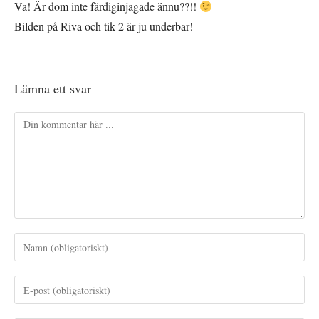
Va! Är dom inte färdiginjagade ännu??!!
Bilden på Riva och tik 2 är ju underbar!
Lämna ett svar
Kommentar
Ange
ditt
namn
Ange
eller
din
användarnamn