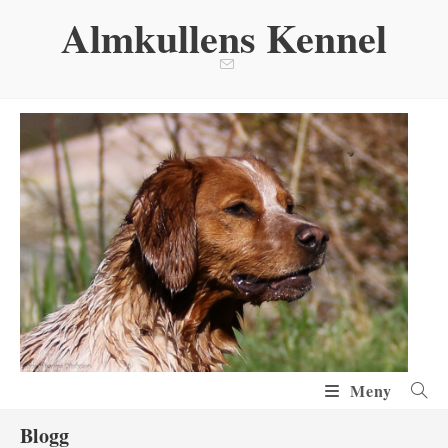
Hoppa
Almkullens Kennel
till
innehållet
Meny
Blogg