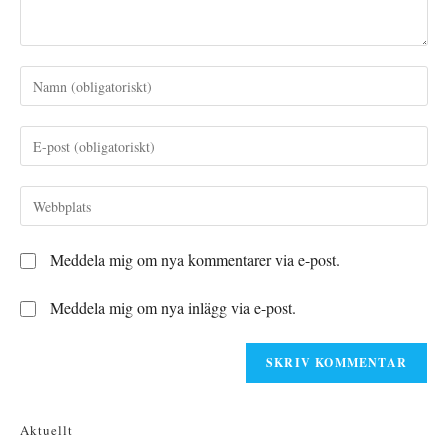
Ange
ditt
namn
Ange
eller
din
användarnamn
e-
Ange
för
postadress
URL
att
för
till
kommentera
Meddela mig om nya kommentarer via e-post.
att
din
kommentera
webbplats
Meddela mig om nya inlägg via e-post.
(valfritt)
Aktuellt