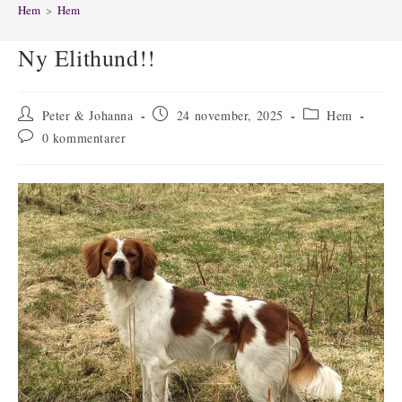
Hem
>
Hem
Ny Elithund!!
Inläggsförfattare:
Inlägget
Inläggskategori:
Peter & Johanna
24 november, 2025
Hem
publicerat:
Kommentarer
0 kommentarer
på
inlägget: