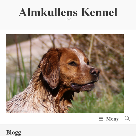
Hoppa
Almkullens Kennel
till
innehållet
Meny
Blogg