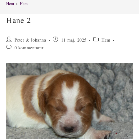
Hem
>
Hem
Hane 2
Inläggsförfattare:
Inlägget
Inläggskategori:
Peter & Johanna
11 maj, 2025
Hem
publicerat:
Kommentarer
0 kommentarer
på
inlägget: