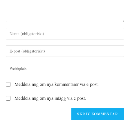
Ange
ditt
namn
Ange
eller
din
användarnamn
e-
Ange
för
postadress
URL
att
för
till
kommentera
Meddela mig om nya kommentarer via e-post.
att
din
kommentera
webbplats
Meddela mig om nya inlägg via e-post.
(valfritt)