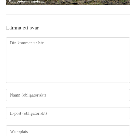
Lämna ett svar
Kommentar
Ange
ditt
namn
Ange
eller
din
användarnamn
e-
Ange
för
postadress