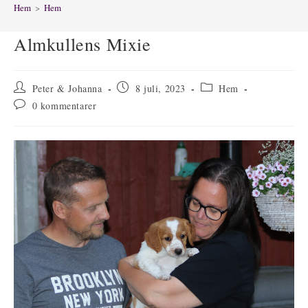
Hem
>
Hem
Almkullens Mixie
Inläggsförfattare:
Inlägget
Inläggskategori:
Peter & Johanna
8 juli, 2023
Hem
publicerat:
Kommentarer
0 kommentarer
på
inlägget: