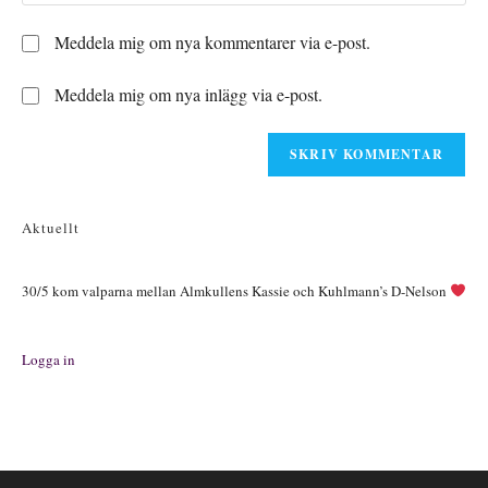
URL
att
för
till
kommentera
Meddela mig om nya kommentarer via e-post.
att
din
kommentera
webbplats
Meddela mig om nya inlägg via e-post.
(valfritt)
Aktuellt
30/5 kom valparna mellan Almkullens Kassie och Kuhlmann’s D-Nelson
Logga in