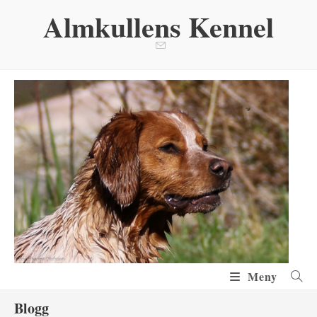
Hoppa
Almkullens Kennel
till
innehållet
Meny
Blogg