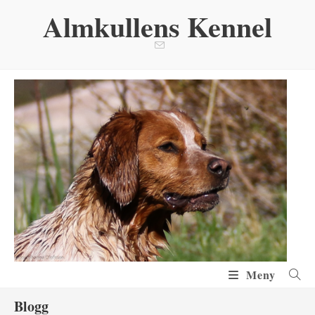
Hoppa
Almkullens Kennel
till
innehållet
Meny
Blogg