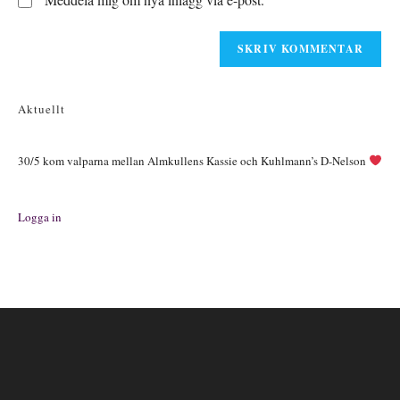
(valfritt)
Aktuellt
30/5 kom valparna mellan Almkullens Kassie och Kuhlmann’s D-Nelson
Logga in