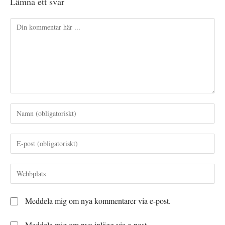
Lämna ett svar
Kommentar
Ange
ditt
namn
Ange
eller
din
användarnamn
e-
Ange
för
postadress
URL
att
för
till
kommentera
Meddela mig om nya kommentarer via e-post.
att
din
kommentera
webbplats
Meddela mig om nya inlägg via e-post.