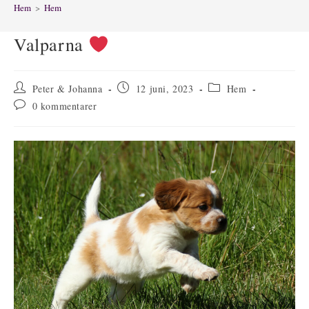
Hem
>
Hem
Valparna
Inläggsförfattare:
Inlägget
Inläggskategori:
Peter & Johanna
12 juni, 2023
Hem
publicerat:
Kommentarer
0 kommentarer
på
inlägget: