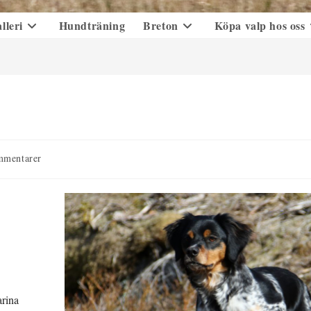
lleri
Hundträning
Breton
Köpa valp hos oss
arer
mmentarer
arina