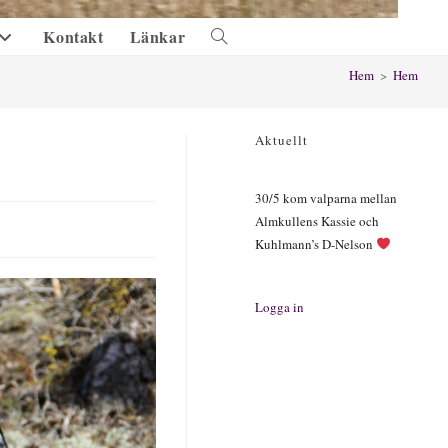
Kontakt
Länkar
Slå
på/av
Hem
>
Hem
webbplatssökning
Aktuellt
30/5 kom valparna mellan
Almkullens Kassie och
Kuhlmann’s D-Nelson
Logga in