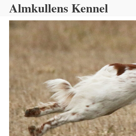
Almkullens Kennel
Hoppa
till
innehållet