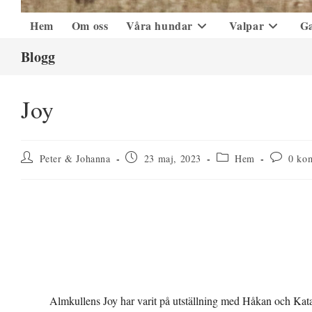
Hem
Om oss
Våra hundar
Valpar
Ga
Blogg
Joy
Inläggsförfattare:
Inlägget
Inläggskategori:
Komment
Peter & Johanna
23 maj, 2023
Hem
0 ko
publicerat:
på
inlägget:
Almkullens Joy har varit på utställning med Håkan och Kat