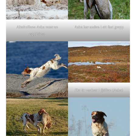
Almkullens Aska reser en
Aska har anden i ett fast grepp
rapphöna.
Det är vackert i fjällen (Aska)