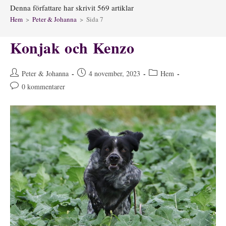
Denna författare har skrivit 569 artiklar
Hem
>
Peter & Johanna
>
Sida 7
Konjak och Kenzo
Inläggsförfattare:
Inlägget
Inläggskategori:
Peter & Johanna
4 november, 2023
Hem
publicerat:
Kommentarer
0 kommentarer
på
inlägget: