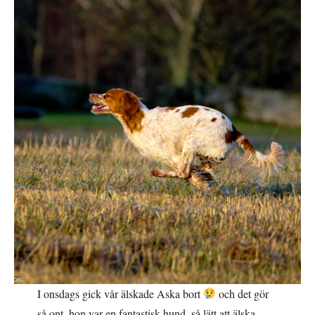
I onsdags gick vår älskade Aska bort
och det gör
så ont, hon var en fantastisk hund, så lätt att älska,