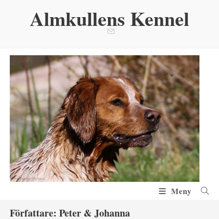
Hoppa
Almkullens Kennel
till
innehållet
Meny
Författare:
Peter & Johanna