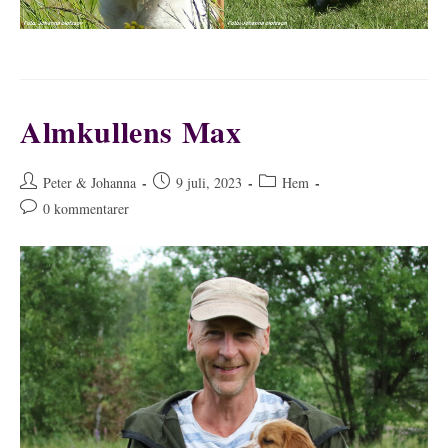
Almkullens Max
Inläggsförfattare:
Inlägget
Inläggskategori:
Peter & Johanna
9 juli, 2023
Hem
publicerat:
Kommentarer
0 kommentarer
på
inlägget: