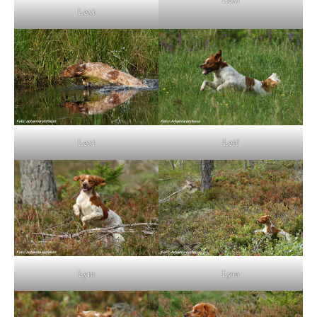
Lexi
Lexi
Leif
Lyra
Lyra