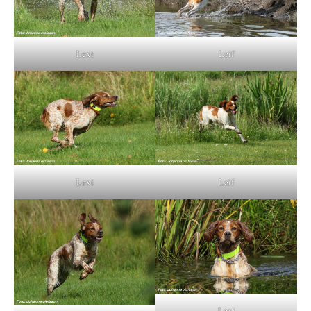
Lexi
Leif
Lexi
Leif
Lexi