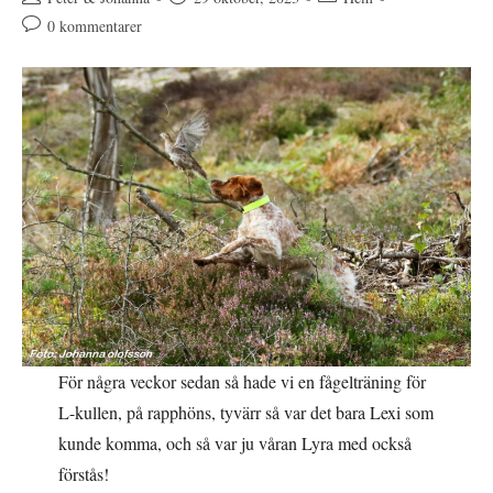
publicerat:
Kommentarer
0 kommentarer
på
inlägget:
För några veckor sedan så hade vi en fågelträning för
L-kullen, på rapphöns, tyvärr så var det bara Lexi som
kunde komma, och så var ju våran Lyra med också
förstås!