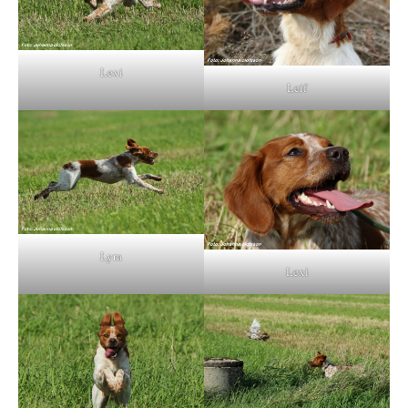
Lexi
Leif
Lyra
Lexi