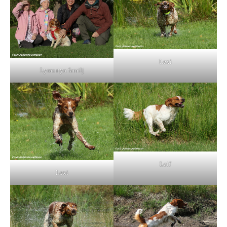
Lexi
Lyras nya familj
Leif
Lexi