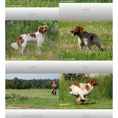
Lexi
Lyra
Leif
Lexi
Lexi och Titti
Lyra