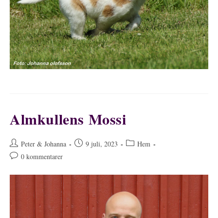
Almkullens Mossi
Inläggsförfattare:
Inlägget
Inläggskategori:
Peter & Johanna
9 juli, 2023
Hem
publicerat:
Kommentarer
0 kommentarer
på
inlägget: