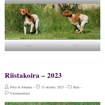
Lyra
Lyra
Riistakoira – 2023
Inläggsförfattare:
Inlägget
Inläggskategori:
Peter & Johanna
15 oktober, 2023
Hem
publicerat:
Kommentarer
0 kommentarer
på
inlägget: