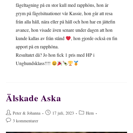
fågeltagning på en stor kull med rapphöns, hon är
grym på fågelsituationer vår Kassie, hon går att resa
från alla håll, nära eller på håll och hon har en jättefin
avance, hon visade även senare under dagen att hon
kunde kallas av från stånd
, hon gjorde också en fin
apport på en rapphöna.
Resultatet då? Jo hon fick 1 pris med HP i
Unghundsklass!!!!
Älskade Aska
Inläggsförfattare:
Inlägget
Inläggskategori:
Peter & Johanna
17 juli, 2023
Hem
publicerat:
Kommentarer
3 kommentarer
på
inlägget: