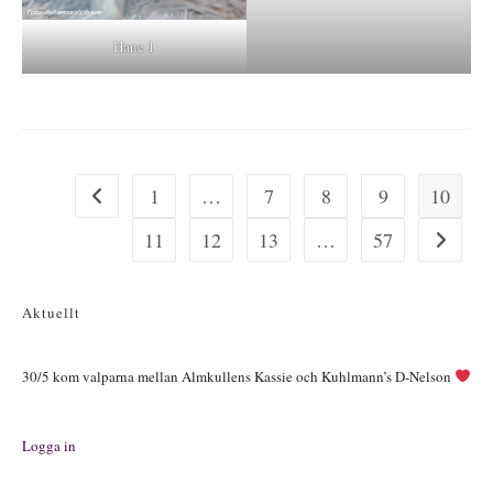
Hane 1
1
…
7
8
9
10
Gå till föregående sida
11
12
13
…
57
Gå till nä
Aktuellt
30/5 kom valparna mellan Almkullens Kassie och Kuhlmann’s D-Nelson
Logga in