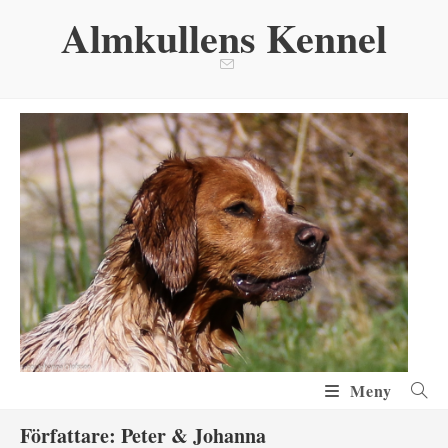
Hoppa
Almkullens Kennel
till
innehållet
Meny
Författare:
Peter & Johanna