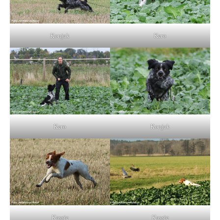
Konjak
Kero
Kero
Konjak
Kassie
Kassie