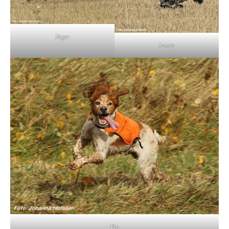
Jäger
Jessie
Fia