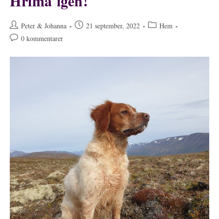
Hrima igen!
Inläggsförfattare:
Inlägget
Inläggskategori:
Peter & Johanna
21 september, 2022
Hem
publicerat:
Kommentarer
0 kommentarer
på
inlägget: