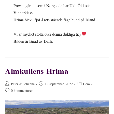
Proven går till som i Norge, de har Ukl, Ökl och
Vinnarklass
Hrima blev i fjol Årets stående fågelhund på Island!
Vi är mycket stolta över denna duktiga tjej
Bilden är lånad av Daffi.
Almkullens Hrima
Inläggsförfattare:
Inlägget
Inläggskategori:
Peter & Johanna
18 september, 2022
Hem
publicerat:
Kommentarer
0 kommentarer
på
inlägget: