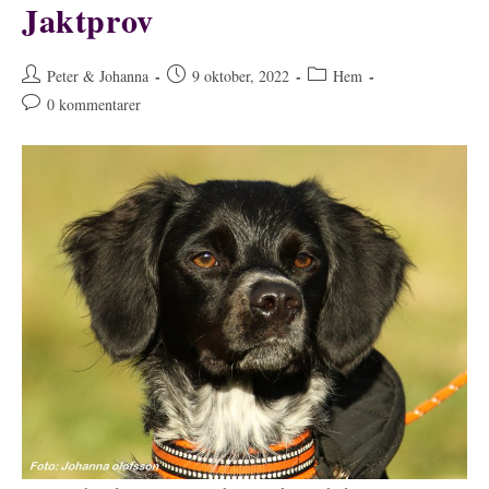
Jaktprov
Inläggsförfattare:
Inlägget
Inläggskategori:
Peter & Johanna
9 oktober, 2022
Hem
publicerat:
Kommentarer
0 kommentarer
på
inlägget: