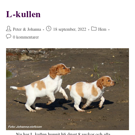
L-kullen
Inläggsförfattare:
Inlägget
Inläggskategori:
Peter & Johanna
18 september, 2022
Hem
publicerat:
Kommentarer
0 kommentarer
på
inlägget:
Nu har L-kullen hunnit bli drygt 8 veckor och alla