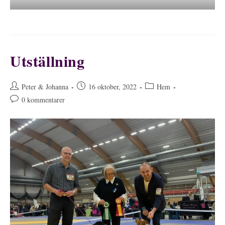
Utställning
Inläggsförfattare:
Inlägget
Inläggskategori:
Peter & Johanna
16 oktober, 2022
Hem
publicerat:
Kommentarer
0 kommentarer
på
inlägget: