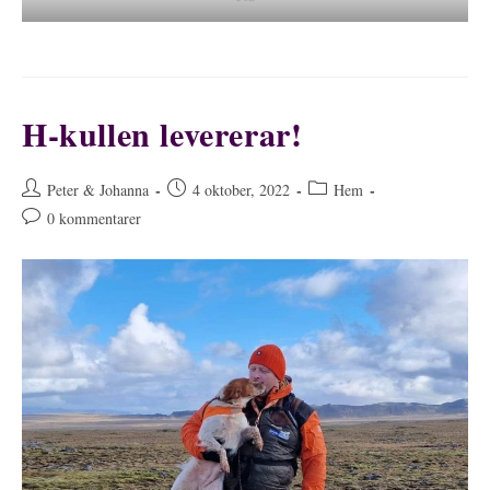
H-kullen levererar!
Inläggsförfattare:
Inlägget
Inläggskategori:
Peter & Johanna
4 oktober, 2022
Hem
publicerat:
Kommentarer
0 kommentarer
på
inlägget: