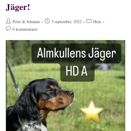
Jäger!
Inläggsförfattare:
Inlägget
Inläggskategori:
Peter & Johanna
3 september, 2022
Hem
publicerat:
Kommentarer
0 kommentarer
på
inlägget: