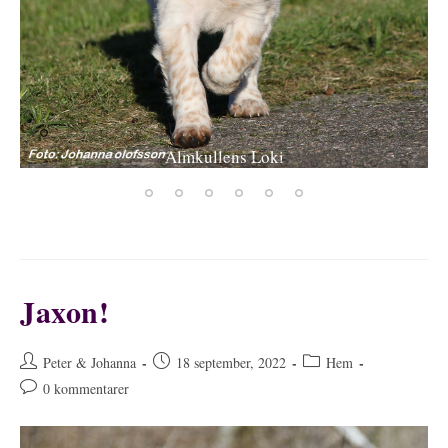
Almkullens Loki
Jaxon!
Inläggsförfattare:
Inlägget
Inläggskategori:
Peter & Johanna
18 september, 2022
Hem
publicerat:
Kommentarer
0 kommentarer
på
inlägget: