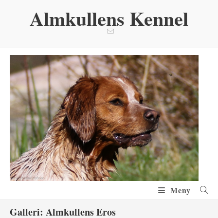
Hoppa
Almkullens Kennel
till
innehållet
Meny
Galleri: Almkullens Eros