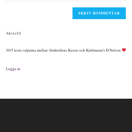
URL
att
för
till
kommentera
att
din
kommentera
webbplats
(valfritt)
Aktuellt
30/5 kom valparna mellan Almkullens Kassie och Kuhlmann’s D-Nelson
Logga in