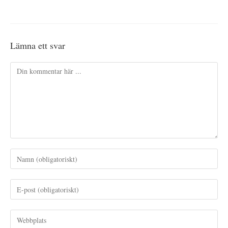
Lämna ett svar
Kommentar
Ange
ditt
namn
Ange
eller
din
användarnamn
e-
Ange
för
postadress