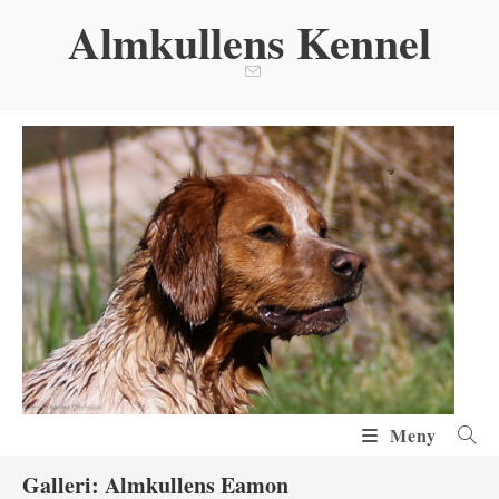
Hoppa
Almkullens Kennel
till
innehållet
Meny
Galleri: Almkullens Eamon