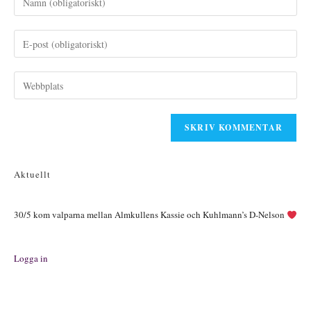
ditt
namn
Ange
eller
din
användarnamn
e-
Ange
för
postadress
URL
att
för
till
kommentera
att
din
kommentera
webbplats
(valfritt)
Aktuellt
30/5 kom valparna mellan Almkullens Kassie och Kuhlmann’s D-Nelson
Logga in