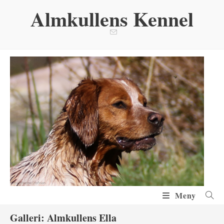
Hoppa
Almkullens Kennel
till
innehållet
Meny
Galleri: Almkullens Ella