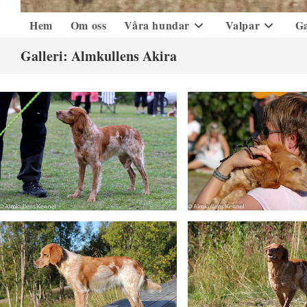
Hem
Om oss
Våra hundar
Valpar
Ga
Galleri: Almkullens Akira