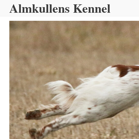
Almkullens Kennel
Hoppa
till
innehållet