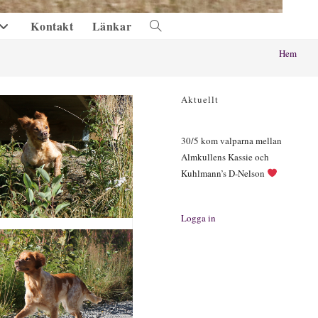
Kontakt
Länkar
Slå
på/av
Hem
webbplatssökning
Aktuellt
30/5 kom valparna mellan
Almkullens Kassie och
Kuhlmann’s D-Nelson
Logga in