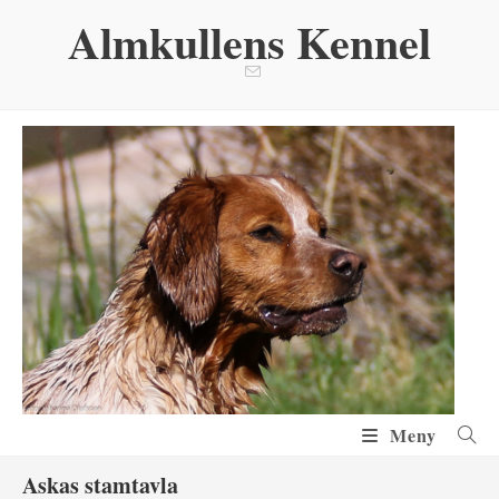
Hoppa
Almkullens Kennel
till
innehållet
Meny
Askas stamtavla